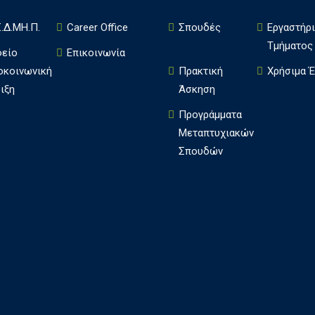
.Δ.ΜΗ.Π.
Career Office
Σπουδές
Εργαστήρ
Τμήματος
φείο
Επικοινωνία
οκοινωνική
Πρακτική
Χρήσιμα 
ιξη
Άσκηση
Πρoγράμματα
Μεταπτυχιακών
Σπουδών