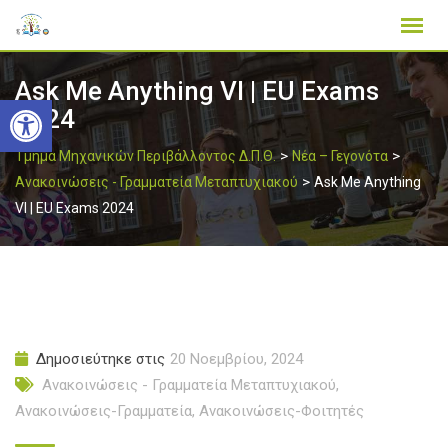
Skip
to
content
Ask Me Anything VI | EU Exams
Ανοίξτε τη γραμμή εργαλείων
2024
>
>
Τμήμα Μηχανικών Περιβάλλοντος Δ.Π.Θ.
Νέα – Γεγονότα
>
Ανακοινώσεις - Γραμματεία Μεταπτυχιακού
Ask Me Anything
VI | EU Exams 2024
Δημοσιεύτηκε στις
20 Νοεμβρίου, 2024
Ανακοινώσεις - Γραμματεία Μεταπτυχιακού
,
Ανακοινώσεις-Γραμματεία
,
Ανακοινώσεις-Φοιτητές