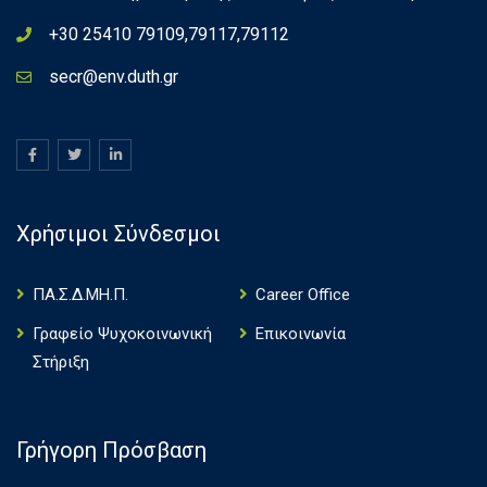
+30 25410 79109,79117,79112
secr@env.duth.gr
Χρήσιμοι Σύνδεσμοι
ΠΑ.Σ.Δ.ΜΗ.Π.
Career Office
Γραφείο Ψυχοκοινωνική
Επικοινωνία
Στήριξη
Γρήγορη Πρόσβαση