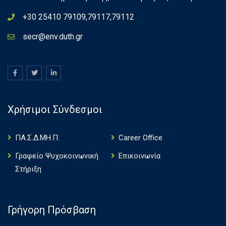
+30 25410 79109,79117,79112
secr@env.duth.gr
Χρήσιμοι Σύνδεσμοι
ΠΑ.Σ.Δ.ΜΗ.Π.
Career Office
Γραφείο Ψυχοκοινωνική
Επικοινωνία
Στήριξη
Γρήγορη Πρόσβαση