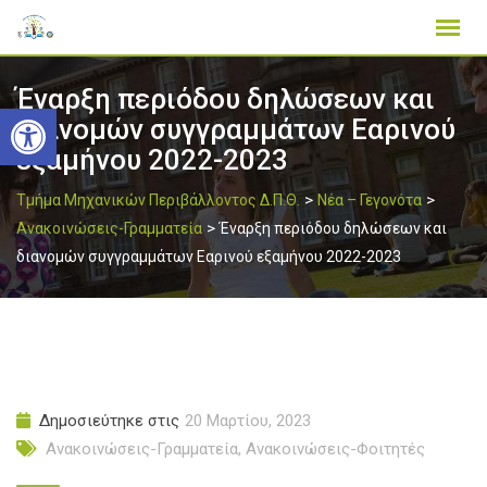
Skip
to
content
Έναρξη περιόδου δηλώσεων και
Ανοίξτε τη γραμμή εργαλείων
διανομών συγγραμμάτων Εαρινού
εξαμήνου 2022-2023
>
>
Τμήμα Μηχανικών Περιβάλλοντος Δ.Π.Θ.
Νέα – Γεγονότα
>
Ανακοινώσεις-Γραμματεία
Έναρξη περιόδου δηλώσεων και
διανομών συγγραμμάτων Εαρινού εξαμήνου 2022-2023
Δημοσιεύτηκε στις
20 Μαρτίου, 2023
Ανακοινώσεις-Γραμματεία
,
Ανακοινώσεις-Φοιτητές