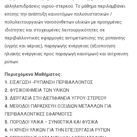
αλληλεπιδράσεις υγρού-στερεού. Το μάθημα περιλαμβάνει
επίσης την ανάπτυξη καινοτόμων πολυσυστατικών /
πολυλειτουργικών νανοσύνθετων υλικών με προηγμένες
ιδιότητες και στοχευμένες λειτουργικότητες σε
περιβαλλοντικές εφαρμογές αντιμετώπισης της ρύπανσης
(υγρής και αέριας), παραγωγής ενέργειας (αξιοποίηση
ηλιακής ενέργειας προς παραγωγή καυσίμων) και ανίχνευση
ρύπων.
Περιεχόμενο Μαθήματος:
1.
ΕΙΣΑΓΩΣΗ -ΡΥΠΑΝΣΗ ΠΕΡΙΒΑΛΛΟΝΤΟΣ
2.
ΦΥΣΙΚΟΧΗΜΕΙΑ ΤΩΝ ΥΛΙΚΩΝ
3.
ΔΙΕΡΓΑΣΙΑ ΣΤΗ ΔΙΕΠΙΦΑΝΕΙΑ ΥΓΡΟΥ-ΣΤΕΡΕΟΥ
4.
ΜΕΘΟΔΟΙ ΠΑΡΑΣΚΕΥΗ ΟΞΕΙΔΙΩΝ ΜΕΤΑΛΛΩΝ ΓΙΑ
ΠΕΡΙΒΑΛΛΟΝΤΙΚΕΣ ΕΦΑΡΜΟΓΕΣ
5.
ΠΟΡΟΔΟΙ ΥΛΙΚΑ – ΣΥΝΘΕΤΙΚΑ ΚΑΙ ΦΥΣΙΚΑ
6.
Η ΧΡΗΣΗ ΥΛΙΚΩΝ ΓΙΑ ΤΗΝ ΕΠΕΞΕΡΓΑΣΙΑ ΡΥΠΩΝ