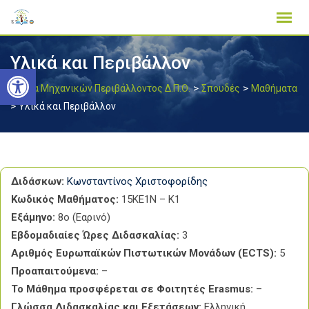
Skip
to
content
Υλικά και Περιβάλλον
Ανοίξτε τη γραμμή εργαλείων
>
>
Τμήμα Μηχανικών Περιβάλλοντος Δ.Π.Θ.
Σπουδές
Μαθήματα
>
Υλικά και Περιβάλλον
Διδάσκων:
Κωνσταντίνος Χριστοφορίδης
Κωδικός Μαθήματος:
15ΚΕ1Ν – Κ1
Εξάμηνο:
8ο (Εαρινό)
Εβδομαδιαίες Ώρες Διδασκαλίας:
3
Αριθμός Ευρωπαϊκών Πιστωτικών Μονάδων (ECTS):
5
Προαπαιτούμενα:
–
Το Μάθημα προσφέρεται σε Φοιτητές Erasmus:
–
Γλώσσα Διδασκαλίας και Εξετάσεων:
Ελληνική