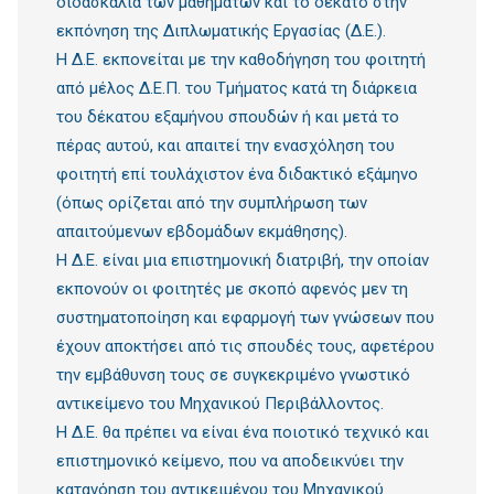
διδασκαλία των μαθημάτων και το δέκατο στην
εκπόνηση της Διπλωματικής Εργασίας (Δ.Ε.).
Η Δ.Ε. εκπονείται με την καθοδήγηση του φοιτητή
από μέλος Δ.Ε.Π. του Τμήματος κατά τη διάρκεια
του δέκατου εξαμήνου σπουδών ή και μετά το
πέρας αυτού, και απαιτεί την ενασχόληση του
φοιτητή επί τουλάχιστον ένα διδακτικό εξάμηνο
(όπως ορίζεται από την συμπλήρωση των
απαιτούμενων εβδομάδων εκμάθησης).
Η Δ.Ε. είναι μια επιστημονική διατριβή, την οποίαν
εκπονούν οι φοιτητές με σκοπό αφενός μεν τη
συστηματοποίηση και εφαρμογή των γνώσεων που
έχουν αποκτήσει από τις σπουδές τους, αφετέρου
την εμβάθυνση τους σε συγκεκριμένο γνωστικό
αντικείμενο του Μηχανικού Περιβάλλοντος.
Η Δ.Ε. θα πρέπει να είναι ένα ποιοτικό τεχνικό και
επιστημονικό κείμενο, που να αποδεικνύει την
κατανόηση του αντικειμένου του Μηχανικού