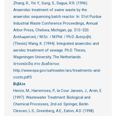
Zhang, R., Yin Y., Sung, S., Dague, R.R. (1996).
Anaerobic treatment of swine waste by the
anaerobic sequencing batch reactor. In: 51st Purdue
Industrial Waste Conference Proceedings, Annual
Arbor Press, Chelsea, Michigan, pp. 315–320.
Διπλωματική / M.Sc. / M.Phil. / Ph.D. Διατριβή
(Thesis) Wang, K. (1994). Integrated anaerobic and
aerobic treatment of sewage. Ph.D. Thesis,
Wageningen University, The Netherlands.
Ιστοσελίδα στο Διαδίκτυο
http://www.epa.gov/safewater/ars/treatments-and-
costs.pdfS
Βιβλίο
Henze, M., Harremoes, P., la Cour Jansen, J., Arvin, E.
(1997). Wastewater Treatment: Biological and
Chemical Processes, 2nd ed. Springer, Berlin.
Clesceri, L.S., Greenberg, A.E., Eaton, A.D. (1998).