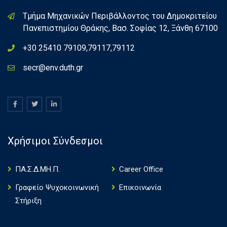
Τμήμα Μηχανικών Περιβάλλοντος του Δημοκριτείου
Πανεπιστημίου Θράκης, Βασ. Σοφίας 12, Ξάνθη 67100
+30 25410 79109,79117,79112
secr@env.duth.gr
Χρήσιμοι Σύνδεσμοι
ΠΑ.Σ.Δ.ΜΗ.Π.
Career Office
Γραφείο Ψυχοκοινωνική
Επικοινωνία
Στήριξη