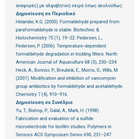
αναφορές) με αλφαβητική σειρά όπως ακολούθως:
Δημοσίευση σε Περιοδικό
Helander, K.G. (2000). Formaldehyde prepared from
paraformaldehyde is stable. Biotechnic &
Histochemistry 75 (1), 19–22. Pedersen, L.,
Pedersen, P. (2006). Temperature-dependent
formaldehyde degradation in trickling filters. North
American Journal of Aquaculture 68 (3), 230–234.
Heck, A., Bonnici, P., Breukink, E., Morris, D., Wills, M.
(2001). Modification and inhibition of vancomycin
group antibiotics by formaldehyde and acetaldehyde.
Chemistry 7 (4), 910–916.
Δημοσίευση σε Συνέδριο
Yu, T., Bishop, P., Galal, A., Mark, H. (1998).
Fabrication and evaluation of a sulfide
microelectrode for biofilm studies. Polymers in
Sensors ACS Symposium Series 690, 231–247.