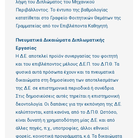
λήψη του Διπλώματος του Μηχανικού
Περιβάλλοντος. Το έντυπο της βαθμολογίας
κατατίθεται στο Γραφείο Φοιτητικών Θεμάτων της
Γραμματείας από τον Επιβλέποντα Καθηγητή.
Πνευματικά Δικαιώματα Διπλωματικής
Εργασίας
Η Δ.Ε. αποτελεί προϊόν συνεργασίας του φοιτητή
και του επιβλέποντος μέλους Δ.Ε.Π. του Δ.Π.Θ. Τα
φυσικά αυτά πρόσωπα έχουν και τα πνευματικά
δικαιώματα στη δημοσίευση των αποτελεσμάτων
της Δ.Ε. σε επιστημονικά περιοδικά ή συνέδρια.
Στις δημοσιεύσεις αυτές τηρείται η επιστημονική
δεοντολογία. Οι δαπάνες για την εκπόνηση της Δ.Ε.
καλύπτονται, κατά κανόνα, από το Δ.Π.Θ. Ωστόσο,
είναι δυνατή η χρηματοδότηση μίας Δ.Ε. και από
άλλες πηγές, π.χ., υποτροφίες, άλλοι εθνικοί
φορείς, κοινοτικά προγράμματα, κ.ά. Τα δικαιώματα