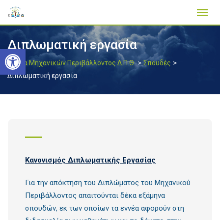
Skip
to
content
Διπλωματική εργασία
Ανοίξτε τη γραμμή εργαλείων
>
>
Τμήμα Μηχανικών Περιβάλλοντος Δ.Π.Θ.
Σπουδές
Διπλωματική εργασία
Κανονισμός Διπλωματικής Εργασίας
Για την απόκτηση του Διπλώματος του Μηχανικού
Περιβάλλοντος απαιτούνται δέκα εξάμηνα
σπουδών, εκ των οποίων τα εννέα αφορούν στη