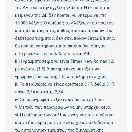
δύνανται, εφόσον το επιθυμούν, να συγγράψουν
την ΔΕ τους στην αγγλική γλώσσα. Η έκταση του
κειμένου της ΔΕ δεν πρέπει να υπερβαίνει τις
10.000 λέξεις. Ο αριθμός των λέξεων του πρώτου
και τρίτου τμήματος, καθώς και των πινάκων του
δεύτερου τμήματος, δεν συνυπολογίζεται. Επίσης,
θα πρέπει να τηρούνται οι ακόλουθες οδηγίες:
i. Το μέγεθος της σελίδας να είναι Α4.
ii. Η γραμματοσειρά να είναι Times New Roman 12,
με ενάμισι (1,5) διάστημα κενό μεταξύ των
γραμμών (line spacing 1.5) υπό πλήρη στοίχιση.
iii. Τα περιθώρια να είναι: αριστερά 3,17, δεξιά 3,17,
πάνω 2,54 και κάτω 2,54.
iv. Οι παράγραφοι να ξεκινούν με εσοχή 1 cm.
v. Μεταξύ των παραγράφων να μην υπάρχει κενό.
vi. Η αρίθμηση των σελίδων να γίνεται στο κέντρο
και να διαφέρει μεταξύ των αρχικών σελίδων και
των υπόλοιπων τμημάτων της διπλωματικής.