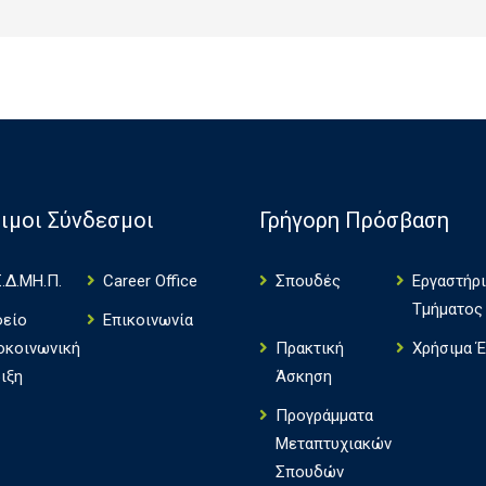
ιμοι Σύνδεσμοι
Γρήγορη Πρόσβαση
.Δ.ΜΗ.Π.
Career Office
Σπουδές
Εργαστήρ
Τμήματος
φείο
Επικοινωνία
οκοινωνική
Πρακτική
Χρήσιμα 
ιξη
Άσκηση
Πρoγράμματα
Μεταπτυχιακών
Σπουδών