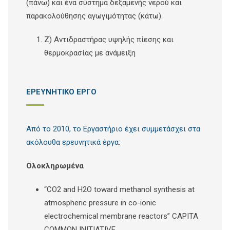
(πάνω) και ένα σύστημα δεξαμενής νερού και
παρακολούθησης αγωγιμότητας (κάτω).
Z) Αντιδραστήρας υψηλής πίεσης και
θερμοκρασίας με ανάμειξη
ΕΡΕΥΝΗΤΙΚΟ ΕΡΓΟ
Από το 2010, το Εργαστήριο έχει συμμετάσχει στα
ακόλουθα ερευνητικά έργα:
Ολοκληρωμένα
“CO2 and H2O toward methanol synthesis at
atmospheric pressure in co-ionic
electrochemical membrane reactors” CAPITA
COMMON INITIATIVE.