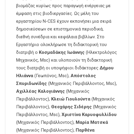
βιομάζας κυρίως προς παραγωγή ενέργειας με
έμφαση στις βιοδιεργασίες. Ως μέλη του
εργαστηρίου N-CES έχουν εκπονήσει μια σειρά
δημοσιεύσεων σε επιστημονικά περιοδικά,
διεθνή συνέδρια και κεφάλαια βιβλίων. Στο
Εργαστήριο ολοκλήρωσε τη διδακτορική του
διατριβή ο
Κοσμαδάκης Ιωάννης
(Ηλεκτρολόγος
Μηχανικός, Msc) και υλοποιούν τη διδακτορική
τους διατριβή οι υποψήφιοι διδάκτορες
Δήμου
Ηλιάννα
(Γεωπόνος, Msc),
Απόστολος
Σπυριδωνίδης
(Μηχανικός Περιβάλλοντος, Msc),
Αχιλλέας Καλογιάννης
(Μηχανικός
Περιβάλλοντος),
Κλειώ Γιουλούντα
(Μηχανικός
Περιβάλλοντος),
Θεοχάρης Σιδέρης
(Μηχανικός
Περιβάλλοντος, Msc),
Χριστίνα Καρυοφυλλίδου
(Μηχανικός Περιβάλλοντος),
Μαρία Ματσκά
(Μηχανικός Περιβάλλοντος),
Παρθένα