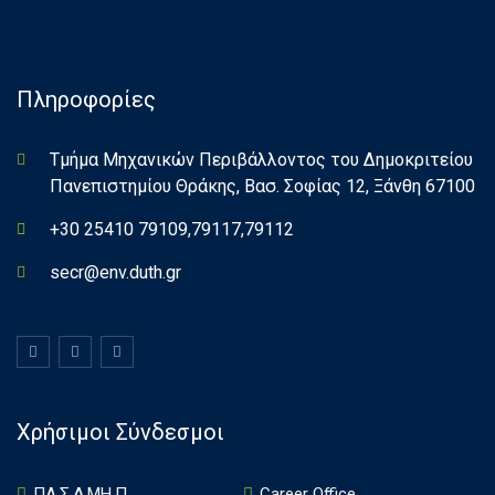
Πληροφορίες
Τμήμα Μηχανικών Περιβάλλοντος του Δημοκριτείου
Πανεπιστημίου Θράκης, Βασ. Σοφίας 12, Ξάνθη 67100
+30 25410 79109,79117,79112
secr@env.duth.gr
Χρήσιμοι Σύνδεσμοι
ΠΑ.Σ.Δ.ΜΗ.Π.
Career Office