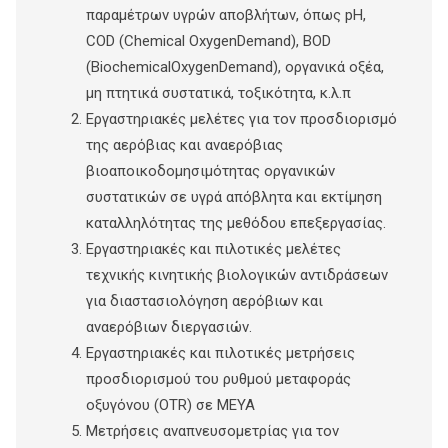
παραμέτρων υγρών αποβλήτων, όπως pH,
COD (Chemical OxygenDemand), BOD
(BiochemicalOxygenDemand), οργανικά οξέα,
μη πτητικά συστατικά, τοξικότητα, κ.λ.π
Εργαστηριακές μελέτες για τον προσδιορισμό
της αερόβιας και αναερόβιας
βιοαποικοδομησιμότητας οργανικών
συστατικών σε υγρά απόβλητα και εκτίμηση
καταλληλότητας της μεθόδου επεξεργασίας.
Εργαστηριακές και πιλοτικές μελέτες
τεχνικής κινητικής βιολογικών αντιδράσεων
για διαστασιολόγηση αερόβιων και
αναερόβιων διεργασιών.
Εργαστηριακές και πιλοτικές μετρήσεις
προσδιορισμού του ρυθμού μεταφοράς
οξυγόνου (OTR) σε ΜΕΥΑ
Μετρήσεις αναπνευσομετρίας για τον