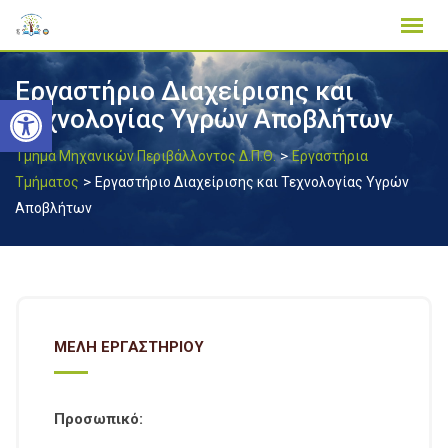
Skip
to
content
Εργαστήριο Διαχείρισης και
Ανοίξτε τη γραμμή εργαλείων
Τεχνολογίας Υγρών Αποβλήτων
>
Τμήμα Μηχανικών Περιβάλλοντος Δ.Π.Θ.
Εργαστήρια
>
Τμήματος
Εργαστήριο Διαχείρισης και Τεχνολογίας Υγρών
Αποβλήτων
ΜΕΛΗ ΕΡΓΑΣΤΗΡΙΟΥ
Προσωπικό: