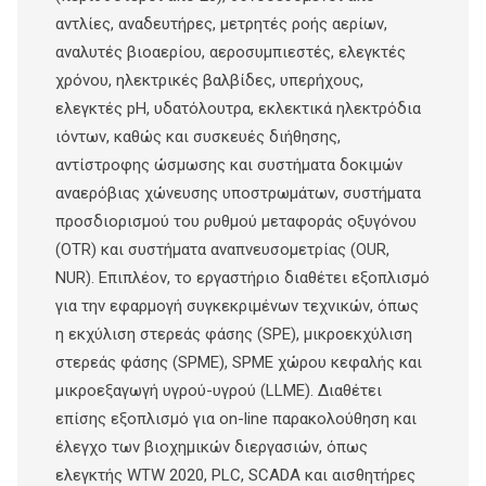
αντλίες, αναδευτήρες, μετρητές ροής αερίων,
αναλυτές βιοαερίου, αεροσυμπιεστές, ελεγκτές
χρόνου, ηλεκτρικές βαλβίδες, υπερήχους,
ελεγκτές pH, υδατόλουτρα, εκλεκτικά ηλεκτρόδια
ιόντων, καθώς και συσκευές διήθησης,
αντίστροφης ώσμωσης και συστήματα δοκιμών
αναερόβιας χώνευσης υποστρωμάτων, συστήματα
προσδιορισμού του ρυθμού μεταφοράς οξυγόνου
(ΟΤR) και συστήματα αναπνευσομετρίας (OUR,
NUR). Επιπλέον, το εργαστήριο διαθέτει εξοπλισμό
για την εφαρμογή συγκεκριμένων τεχνικών, όπως
η εκχύλιση στερεάς φάσης (SPE), μικροεκχύλιση
στερεάς φάσης (SPME), SPME χώρου κεφαλής και
μικροεξαγωγή υγρού-υγρού (LLME). Διαθέτει
επίσης εξοπλισμό για on-line παρακολούθηση και
έλεγχο των βιοχημικών διεργασιών, όπως
ελεγκτής WTW 2020, PLC, SCADA και αισθητήρες