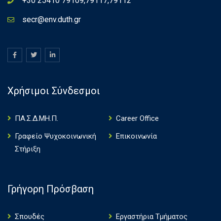
+30 25410 79109,79117,79112
secr@env.duth.gr
Χρήσιμοι Σύνδεσμοι
ΠΑ.Σ.Δ.ΜΗ.Π.
Career Office
Γραφείο Ψυχοκοινωνική
Επικοινωνία
Στήριξη
Γρήγορη Πρόσβαση
Σπουδές
Εργαστήρια Τμήματος