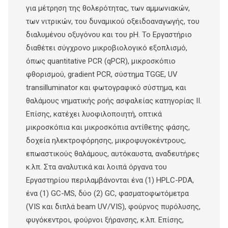
για μέτρηση της θολερότητας, των αμμωνιακών,
των νιτρικών, του δυναμικού οξειδοαναγωγής, του
διαλυμένου οξυγόνου και του pH. Το Εργαστήριο
διαθέτει σύγχρονο μικροβιολογικό εξοπλισμό,
όπως quantitative PCR (qPCR), μικροσκόπιο
φθορισμού, gradient PCR, σύστημα TGGE, UV
transilluminator και φωτογραφικό σύστημα, και
θαλάμους νηματικής ροής ασφαλείας κατηγορίας II.
Επίσης, κατέχει λυοφιλοποιητή, οπτικά
μικροσκόπια και μικροσκόπια αντίθετης φάσης,
δοχεία ηλεκτροφόρησης, μικροφυγοκέντρους,
επωαστικούς θαλάμους, αυτόκαυστα, αναδευτήρες
κ.λπ. Στα αναλυτικά και λοιπά όργανα του
Εργαστηρίου περιλαμβάνονται ένα (1) HPLC-PDA,
ένα (1) GC-MS, δύο (2) GC, φασματοφωτόμετρα
(VIS και διπλά beam UV/VIS), φούρνος πυρόλυσης,
φυγόκεντροι, φούρνοι ξήρανσης, κ.λπ. Επίσης,