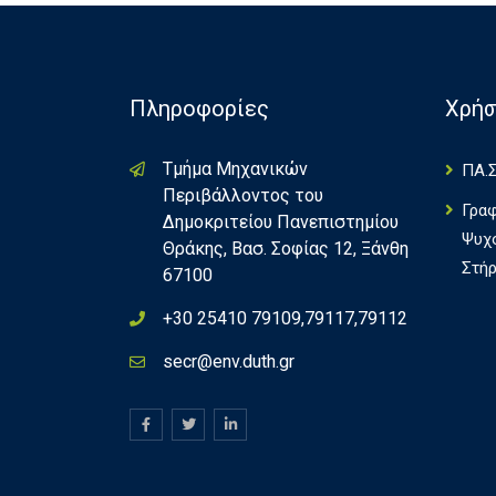
Πληροφορίες
Χρήσ
Τμήμα Μηχανικών
ΠΑ.Σ
Περιβάλλοντος του
Γρα
Δημοκριτείου Πανεπιστημίου
Ψυχ
Θράκης, Βασ. Σοφίας 12, Ξάνθη
Στήρ
67100
+30 25410 79109,79117,79112
secr@env.duth.gr