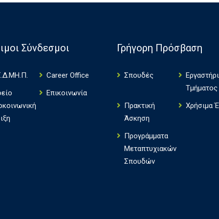
ιμοι Σύνδεσμοι
Γρήγορη Πρόσβαση
.Δ.ΜΗ.Π.
Career Office
Σπουδές
Εργαστήρ
Τμήματος
φείο
Επικοινωνία
οκοινωνική
Πρακτική
Χρήσιμα 
ιξη
Άσκηση
Πρoγράμματα
Μεταπτυχιακών
Σπουδών