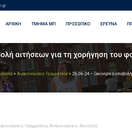
h.gr
ΑΡΧΙΚΉ
ΤΜΉΜΑ ΜΠ
ΠΡΟΣΩΠΙΚΌ
ΈΡΕΥΝΑ
Π
βολή αιτήσεων για τη χορήγηση του φ
>
>
εγονότα
Ανακοινώσεις-Γραμματεία
25-06-24 – Ξεκίνησε η υποβολή
ακοινώσεις-Γραμματεία
,
Ανακοινώσεις-Φοιτητές