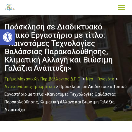
Skip
to
content
Πρόσκληση σε Διαδικτυακό
Ανοίξτε τη γραμμή εργαλείων
Τοπικό Εργαστήριο με τίτλο:
«Καινοτόμες Τεχνολογίες
Θαλάσσιας Παρακολούθησης,
Κλιματική Αλλαγή και Βιώσιμη
Γαλάζια Ανάπτυξη»
>
>
Τμήμα Μηχανικών Περιβάλλοντος Δ.Π.Θ.
Νέα – Γεγονότα
>
Ανακοινώσεις-Γραμματεία
Πρόσκληση σε Διαδικτυακό Τοπικό
Εργαστήριο με τίτλο: «Καινοτόμες Τεχνολογίες Θαλάσσιας
Παρακολούθησης, Κλιματική Αλλαγή και Βιώσιμη Γαλάζια
Ανάπτυξη»