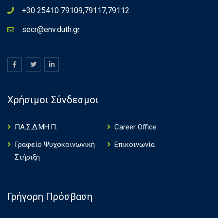
+30 25410 79109,79117,79112
secr@env.duth.gr
Χρήσιμοι Σύνδεσμοι
ΠΑ.Σ.Δ.ΜΗ.Π.
Career Office
Γραφείο Ψυχοκοινωνική
Επικοινωνία
Στήριξη
Γρήγορη Πρόσβαση