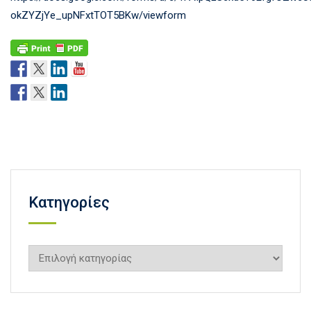
okZYZjYe_upNFxtTOT5BKw/viewform
Kατηγορίες
Kατηγορίες