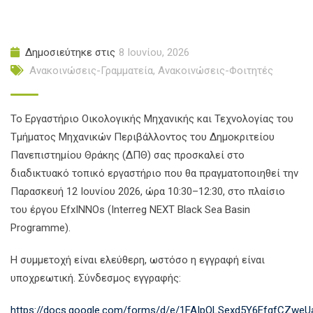
Δημοσιεύτηκε στις
8 Ιουνίου, 2026
Ανακοινώσεις-Γραμματεία
,
Ανακοινώσεις-Φοιτητές
Το Εργαστήριο Οικολογικής Μηχανικής και Τεχνολογίας του
Τμήματος Μηχανικών Περιβάλλοντος του Δημοκριτείου
Πανεπιστημίου Θράκης (ΔΠΘ) σας προσκαλεί στο
διαδικτυακό τοπικό εργαστήριο που θα πραγματοποιηθεί την
Παρασκευή 12 Ιουνίου 2026, ώρα 10:30–12:30, στο πλαίσιο
του έργου EfxINNOs (Interreg NEXT Black Sea Basin
Programme).
Η συμμετοχή είναι ελεύθερη, ωστόσο η εγγραφή είναι
υποχρεωτική. Σύνδεσμος εγγραφής:
https://docs.google.com/forms/d/e/1FAIpQLSexd5Y6EfgfCZweU