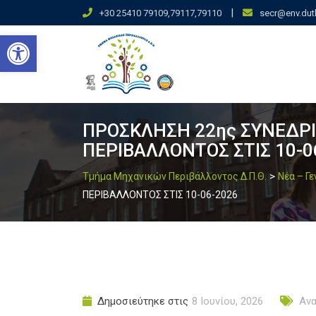
Skip
|
+30 25410 79109,79117,79110
secr@env.dut
to
Ανοίξτε τη γραμμή εργαλείων
content
ΠΡΟΣΚΛΗΣΗ 22ης ΣΥΝΕΔΡ
ΠΕΡΙΒΑΛΛΟΝΤΟΣ ΣΤΙΣ 10-0
>
Τμήμα Μηχανικών Περιβάλλοντος Δ.Π.Θ.
Νέα – Γ
ΠΕΡΙΒΑΛΛΟΝΤΟΣ ΣΤΙΣ 10-06-2026
Δημοσιεύτηκε στις
8 Ιουνίου, 2026
Αν