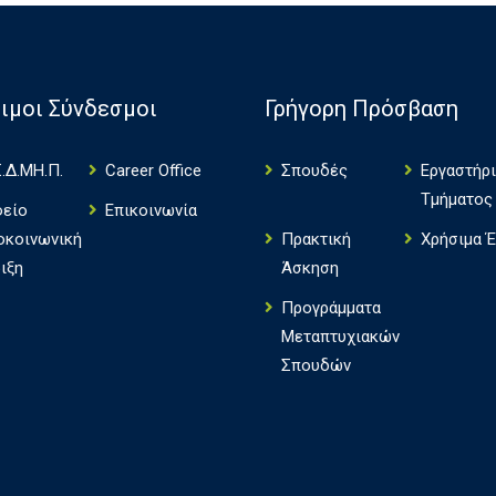
ιμοι Σύνδεσμοι
Γρήγορη Πρόσβαση
.Δ.ΜΗ.Π.
Career Office
Σπουδές
Εργαστήρ
Τμήματος
φείο
Επικοινωνία
οκοινωνική
Πρακτική
Χρήσιμα 
ιξη
Άσκηση
Πρoγράμματα
Μεταπτυχιακών
Σπουδών