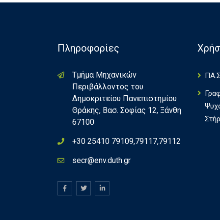
Πληροφορίες
Χρήσ
Τμήμα Μηχανικών
ΠΑ.Σ
Περιβάλλοντος του
Γρα
Δημοκριτείου Πανεπιστημίου
Ψυχ
Θράκης, Βασ. Σοφίας 12, Ξάνθη
Στήρ
67100
+30 25410 79109,79117,79112
secr@env.duth.gr