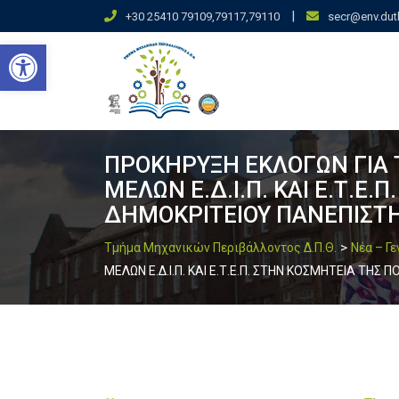
Skip
|
+30 25410 79109,79117,79110
secr@env.dut
to
Ανοίξτε τη γραμμή εργαλείων
content
ΠΡΟΚΗΡΥΞΗ ΕΚΛΟΓΩΝ ΓΙΑ 
ΜΕΛΩΝ Ε.Δ.Ι.Π. ΚΑΙ Ε.Τ.Ε
ΔΗΜΟΚΡΙΤΕΙΟΥ ΠΑΝΕΠΙΣΤΗΜ
>
Τμήμα Μηχανικών Περιβάλλοντος Δ.Π.Θ.
Νέα – Γ
ΜΕΛΩΝ Ε.Δ.Ι.Π. ΚΑΙ Ε.Τ.Ε.Π. ΣΤΗΝ ΚΟΣΜΗΤΕΙΑ ΤΗ