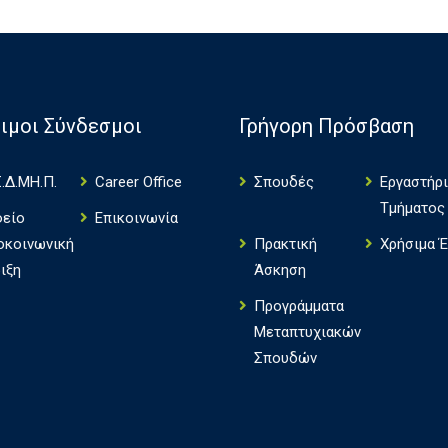
ιμοι Σύνδεσμοι
Γρήγορη Πρόσβαση
.Δ.ΜΗ.Π.
Career Office
Σπουδές
Εργαστήρ
Τμήματος
φείο
Επικοινωνία
οκοινωνική
Πρακτική
Χρήσιμα 
ιξη
Άσκηση
Πρoγράμματα
Μεταπτυχιακών
Σπουδών