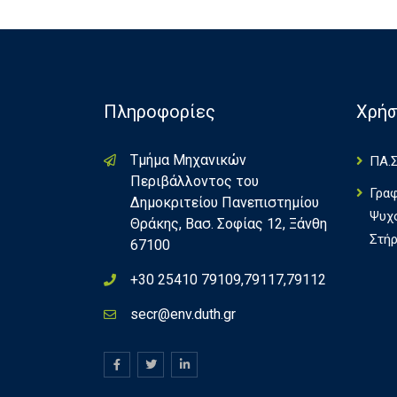
Πληροφορίες
Χρήσ
Τμήμα Μηχανικών
ΠΑ.Σ
Περιβάλλοντος του
Γρα
Δημοκριτείου Πανεπιστημίου
Ψυχ
Θράκης, Βασ. Σοφίας 12, Ξάνθη
Στήρ
67100
+30 25410 79109,79117,79112
secr@env.duth.gr