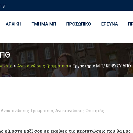
h.gr
ΑΡΧΙΚΉ
ΤΜΉΜΑ ΜΠ
ΠΡΟΣΩΠΙΚΌ
ΈΡΕΥΝΑ
Π
ΔΠΘ
>
>
εγονότα
Ανακοινώσεις-Γραμματεία
Εργαστήριο ΜΙΠ/ ΚΕΨΥΣΥ ΔΠΘ
Ανακοινώσεις-Γραμματεία
,
Ανακοινώσεις-Φοιτητές
ς είμαστε μαζί σου σε εκείνες τις περιπτώσεις που θα μας