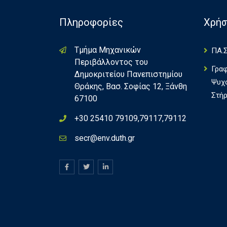
Πληροφορίες
Χρήσ
Τμήμα Μηχανικών
ΠΑ.Σ
Περιβάλλοντος του
Γρα
Δημοκριτείου Πανεπιστημίου
Ψυχ
Θράκης, Βασ. Σοφίας 12, Ξάνθη
Στήρ
67100
+30 25410 79109,79117,79112
secr@env.duth.gr