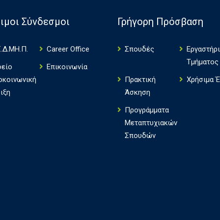
ιμοι Σύνδεσμοι
Γρήγορη Πρόσβαση
.Δ.ΜΗ.Π.
Career Office
Σπουδές
Εργαστήρ
Τμήματος
φείο
Επικοινωνία
οκοινωνική
Πρακτική
Χρήσιμα 
ιξη
Άσκηση
Πρoγράμματα
Μεταπτυχιακών
Σπουδών