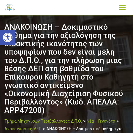
Skip
to
content
ΑΝΑΚΟΙΝΩΣΗ – Δοκιμαστικό
Ανοίξτε τη γραμμή εργαλείων
μάθημα για την αξιολόγηση της
διδακτικής ικανότητας των
υποψηφίων που δεν είναι μέλη
του Δ.Π.Θ., για την πλήρωση μιας
θέσης ΔΕΠ στη βαθμίδα του
Επίκουρου Καθηγητή στο
γνωστικό αντικείμενο
«Οικονομική Διαχείριση Φυσικού
Περιβάλλοντος» (Κωδ. ΑΠΕΛΛΑ:
APP47200)
>
>
Τμήμα Μηχανικών Περιβάλλοντος Δ.Π.Θ.
Νέα – Γεγονότα
>
Ανακοινώσεις-ΔΕΠ
ΑΝΑΚΟΙΝΩΣΗ – Δοκιμαστικό μάθημα για