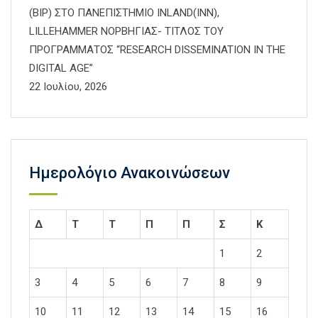
(BIP) ΣΤΟ ΠΑΝΕΠΙΣΤΗΜΙΟ INLAND(INN),
LILLEHAMMER ΝΟΡΒΗΓΙΑΣ- ΤΙΤΛΟΣ ΤΟΥ
ΠΡΟΓΡΑΜΜΑΤΟΣ “RESEARCH DISSEMINATION IN THE
DIGITAL AGE”
22 Ιουλίου, 2026
Ημερολόγιο Ανακοινώσεων
Δ
Τ
Τ
Π
Π
Σ
Κ
1
2
3
4
5
6
7
8
9
10
11
12
13
14
15
16